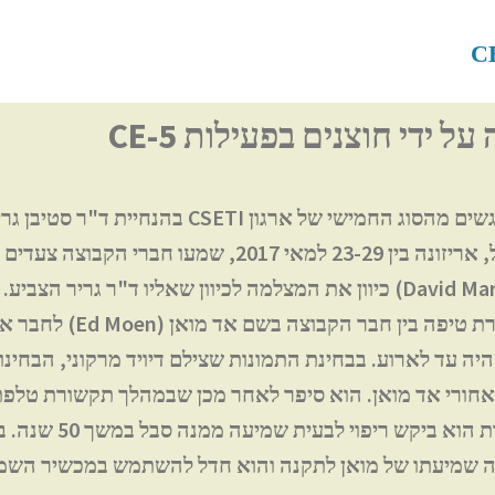
ל ידי חוצנים בפעילות CE-5
במהלך פעילות מפגשים מהסוג החמישי של ארגון CSETI בה
באיזור העיר אורקל, אריזונה בין 23-29 למאי 2017, שמעו חבר
דיויד מרקוני (David Marconi) כיוון את המצלמה לכיוון שאליו ד"ר גריר
עצם בין-מימדי בצורת טיפה בין חבר הק
ה עד לארוע. בבחינת התמונות שצילם דיויד מרקוני, הבחינ
ורי אד מואן. הוא סיפר לאחר מכן שבמהלך תקשורת טלפת
שנמשכה כ-45 דקות הוא ביקש
ה שמיעתו של מואן לתקנה והוא חדל להשתמש במכשיר השמ