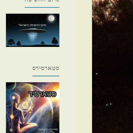
סטארסידס