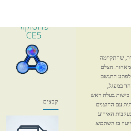
נחיית ד"ר סטיבן גריר, שהתקיימה
י הקבוצה צעדים מאחור. הצלם
 הצביע. לפתע התגשם
בוצה בשם אד מואן (Ed Moen) לחבר אחר במעגל,
ו בישות בעלת ראש
קבצים
ית עם החוצנים
 ריפוי לבעית שמיעה ממנה סבל במשך 50 שנה. בעקבות האירוע
יעה בו השתמש.