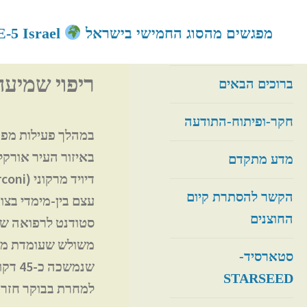
לגו
מפגשים מהסוג החמישי בישראל
CE-5 Israel
תוכן
ראשי
ריפוי שמיעה
ריפוי שמיעה ע
ברוכים הבאים
חקר-ופיתוח-התודעה
מדע מתקדם
הקשר להסתרת קיום
החוצנים
סטודנט לרפואה שהי
משולש שעומדת מאח
סטארסיד-
STARSEED
למחרת בבוקר חזר