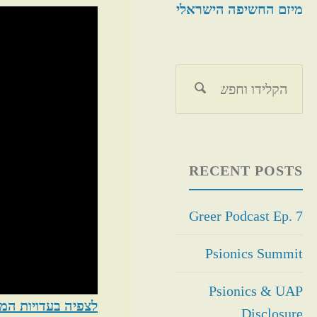
מיזם החשיפה הישראלי
חפש
חיפוש
את:
RECENT POSTS
Greer Podcast Ep. 7
Psionics Summit
Psionics & UAP
לצפיה בעדויות ה
Disclosure