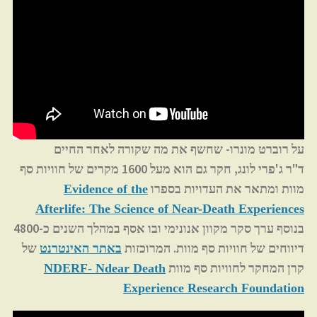
על רוברט מונרו- שחשף את מה שקורה לאחר החיים
ד"ר ג'פרי לונג, חקר גם הוא מעל 1600 מקרים של חוויות סף
מוות ומתאר את העדויות בספרו
Evidence of the
Afterlife: The Science of Near-Death Experiences
בנוסף ערך סקר מקוון אנונימי ובו אסף במהלך השנים כ-4800
דיווחים של חוויות סף מוות. המרוכזות
של
באתר האינטרנט
קרן המחקר לחוויות סף מוות
NDERF- Ndear Death
Experience Research Foundation