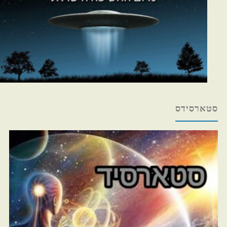
סטארסידס