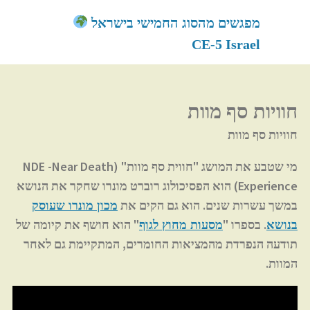
לגו
מפגשים מהסוג החמישי בישראל
תוכן
CE-5 Israel
חוויות סף מוות
חוויות סף מוות
מי שטבע את המושג "חווית סף מוות" (NDE -Near Death
Experience) הוא הפסיכולוג רוברט מונרו שחקר את הנושא
במשך עשרות שנים. הוא גם הקים את
מכון מונרו שעוסק
. בספרו "
" הוא חושף את קיומה של
בנושא
מסעות מחוץ לגוף
תודעה הנפרדת מהמציאות החומרים, המתקיימת גם לאחר
המוות.