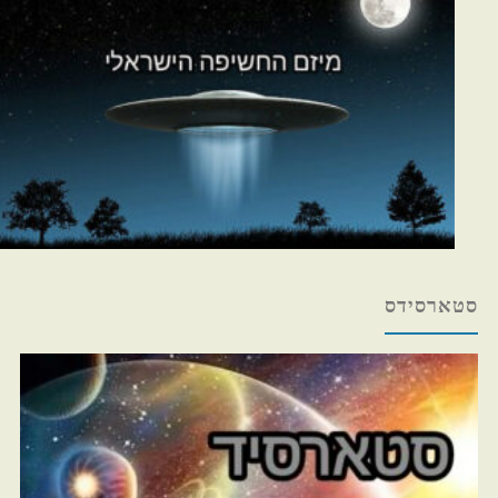
סטארסידס