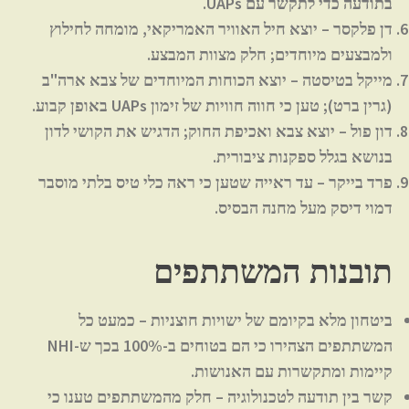
בתודעה כדי לתקשר עם UAPs.
דן פלקסר
– יוצא חיל האוויר האמריקאי, מומחה לחילוץ
ולמבצעים מיוחדים; חלק מצוות המבצע.
מייקל בטיסטה
– יוצא הכוחות המיוחדים של צבא ארה"ב
(גרין ברט); טען כי חווה חוויות של זימון UAPs באופן קבוע.
דון פול
– יוצא צבא ואכיפת החוק; הדגיש את הקושי לדון
בנושא בגלל ספקנות ציבורית.
פרד בייקר
– עד ראייה שטען כי ראה כלי טיס בלתי מוסבר
דמוי דיסק מעל מחנה הבסיס.
תובנות המשתתפים
ביטחון מלא בקיומם של ישויות חוצניות
– כמעט כל
המשתתפים הצהירו כי הם בטוחים ב-100% בכך ש-NHI
קיימות ומתקשרות עם האנושות.
קשר בין תודעה לטכנולוגיה
– חלק מהמשתתפים טענו כי