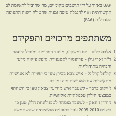
UAP באזור על ידי תושבים מקומיים, מה שהוביל לתשומת לב
תקשורתית ואף להגבלת טיסה זמנית שהטילה רשות התעופה
הפדרלית (FAA).
משתתפים מרכזיים ותפקידם
אלכס קלוס
– יזם ומשקיע, מייסד הפרויקט ומוביל היוזמה.
ד"ר גארי נולן
– פרופסור לסטנפורד, סיפק פיקוח מדעי
והנחיה מתודולוגית.
קולונל קרל נל
– איש צבא בכיר; טען כי ישויות לא אנושיות
מתקשרות עם האנושות מזה זמן רב.
ג'ייקוב ברבר
– לשעבר איש מודיעין צבאי; טען כי השתתף
במבצעי חילוץ טכנולוגיות אקזוטיות.
ג'ורדן ג'וזאק
– לשעבר מומחה לטכנולוגיות חלל; טען כי
בשנים 2005-2010 עבד בתוכנית ממשלתית שהשתמשה