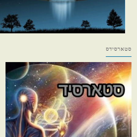
סטארסידס