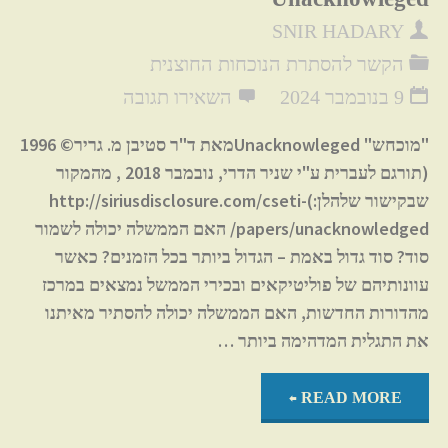
SNIR HADARY
הקשר להסתרת הנוכחות החוצנית
9 בנובמבר 2024
השאירו תגובה
"מוכחש" Unacknowlegedמאת ד"ר סטיבן מ. גריר© 1996
(תורגם לעברית ע"י שניר הדרי, נובמבר 2018 , מהמקור
שבקישור שלהלן:)http://siriusdisclosure.com/cseti-
papers/unacknowledged/ האם הממשלה יכולה לשמור
סוד? סוד גדול באמת – הגדול ביותר בכל הזמנים? כאשר
עוונותיהם של פוליטיקאים ובכירי הממשל נמצאים במרכז
מהדורות החדשות, האם הממשלה יכולה להסתיר מאיתנו
את התגלית המדהימה ביותר …
"
Unacknowleged
"
READ MORE