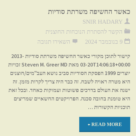
כאשר החשיפה משרתת סודיות
SNIR HADARY
הקשר להסתרת הנוכחות החוצנית
9 בנובמבר 2024
השאירו תגובה
קישור לתוכן מקורי כאשר החשיפה משרתת סודיות 2013-
03-20T14:06:18+00:00 מאת Steven M. Greer MD זכויות
יוצרים 1999 הפסקת הסודיות סביב נושא העב"מים/חוצנים
היא מטרה ראויה לשבח. זה כבר היה צריך לקרות מזמן. זה
ישנה את העולם בדרכים פשוטות ועמוקות כאחד. ובכל זאת
היא טומנת בחובה סכנה. הפרויקטים החשאיים שמריצים
תוכניות הקשורות …
"כאשר
READ MORE