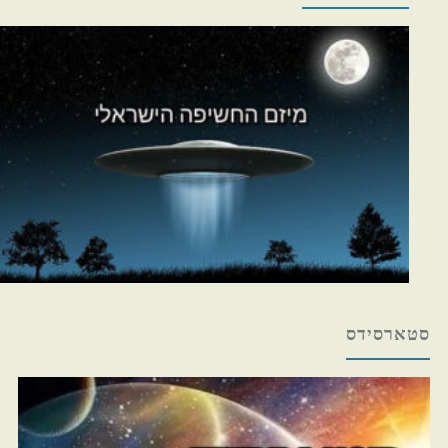
סטארסידס